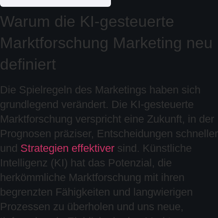
Warum die KI-gesteuerte
Marktforschung Marketing neu
definiert
Die Spielregeln des Marketings haben sich
grundlegend verändert. Die KI-gesteuerte
Marktforschung verspricht eine Zukunft, in der
Prognosen präziser, Entscheidungen schneller
und
Strategien effektiver
sind. Künstliche
Intelligenz (KI) hat das Potenzial, die
herkömmliche Marktforschung mit ihren
begrenzten Fähigkeiten und langwierigen
Prozessen zu überholen und uns neue,