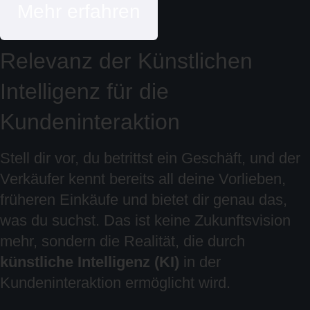
Mehr erfahren
Relevanz der Künstlichen
Intelligenz für die
Kundeninteraktion
Stell dir vor, du betrittst ein Geschäft, und der
Verkäufer kennt bereits all deine Vorlieben,
früheren Einkäufe und bietet dir genau das,
was du suchst. Das ist keine Zukunftsvision
mehr, sondern die Realität, die durch
künstliche Intelligenz (KI)
in der
Kundeninteraktion ermöglicht wird.