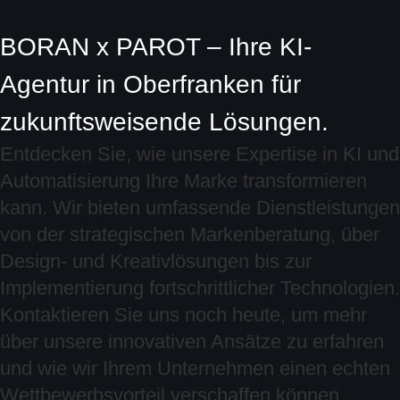
BORAN x PAROT – Ihre KI-
Agentur in Oberfranken für
zukunftsweisende Lösungen.
Entdecken Sie, wie unsere Expertise in KI und
Automatisierung Ihre Marke transformieren
kann. Wir bieten umfassende Dienstleistungen
von der strategischen Markenberatung, über
Design- und Kreativlösungen bis zur
Implementierung fortschrittlicher Technologien.
Kontaktieren Sie uns noch heute, um mehr
über unsere innovativen Ansätze zu erfahren
und wie wir Ihrem Unternehmen einen echten
Wettbewerbsvorteil verschaffen können.