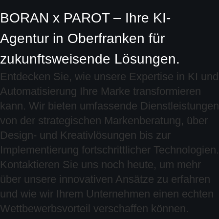
BORAN x PAROT – Ihre KI-
Agentur in Oberfranken für
zukunftsweisende Lösungen.
Entdecken Sie, wie unsere Expertise in KI und
Automatisierung Ihre Marke transformieren
kann. Wir bieten umfassende Dienstleistungen
von der strategischen Markenberatung, über
Design- und Kreativlösungen bis zur
Implementierung fortschrittlicher Technologien.
Kontaktieren Sie uns noch heute, um mehr
über unsere innovativen Ansätze zu erfahren
und wie wir Ihrem Unternehmen einen echten
Wettbewerbsvorteil verschaffen können.