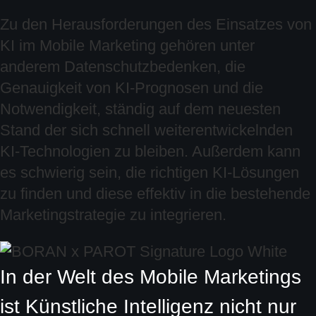
Zu den Herausforderungen des Einsatzes von
KI im Mobile Marketing gehören unter
anderem Datenschutzbedenken, die
Genauigkeit von KI-Prognosen und die
Notwendigkeit, ständig auf dem neuesten
Stand der sich schnell weiterentwickelnden
KI-Technologien zu bleiben. Außerdem kann
es schwierig sein, die richtigen KI-Lösungen
zu finden und diese effektiv in die bestehende
Marketingstrategie zu integrieren.
In der Welt des Mobile Marketings
ist Künstliche Intelligenz nicht nur