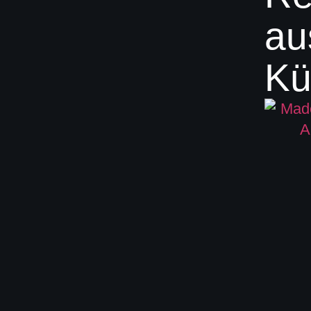
au
Kü