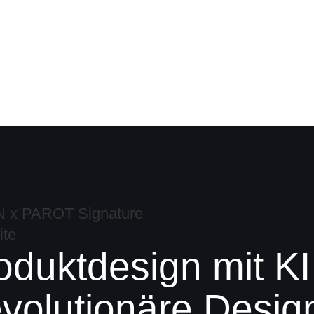
oduktdesign mit KI
volutionäre Desig