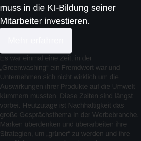
muss in die KI-Bildung seiner
Mitarbeiter investieren.
Mehr erfahren
Es war einmal eine Zeit, in der
„Greenwashing“ ein Fremdwort war und
Unternehmen sich nicht wirklich um die
Auswirkungen ihrer Produkte auf die Umwelt
kümmern mussten. Diese Zeiten sind längst
vorbei. Heutzutage ist Nachhaltigkeit das
große Gesprächsthema in der Werbebranche.
Marken überdenken und überarbeiten ihre
Strategien, um „grüner“ zu werden und ihre