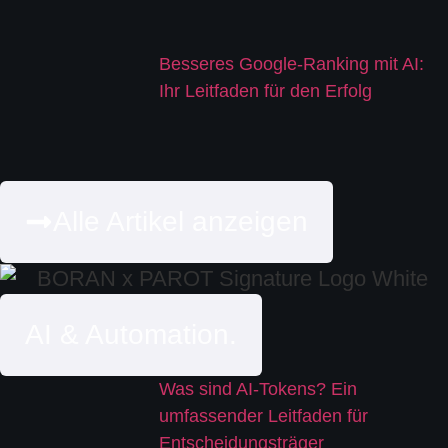
Besseres Google-Ranking mit AI:
Ihr Leitfaden für den Erfolg
Alle Artikel anzeigen
AI & Automation.
Was sind AI-Tokens? Ein
umfassender Leitfaden für
Entscheidungsträger