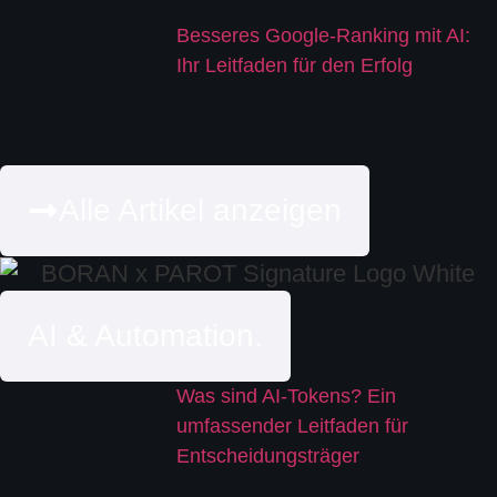
Besseres Google-Ranking mit AI:
Ihr Leitfaden für den Erfolg
Alle Artikel anzeigen
AI & Automation.
Was sind AI-Tokens? Ein
umfassender Leitfaden für
Entscheidungsträger