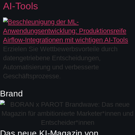
AI-Tools
Erzielen Sie Wettbewerbsvorteile durch
datengetriebene Entscheidungen,
Automatisierung und verbesserte
Geschäftsprozesse.
Brand
Das neue KI-Magazin von