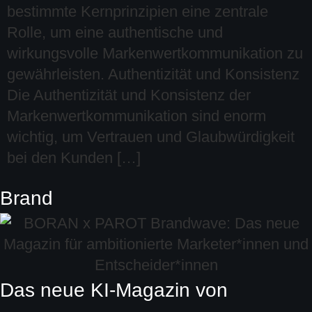
bestimmte Kernprinzipien eine zentrale
Rolle, um eine authentische und
wirkungsvolle Markenwertkommunikation zu
gewährleisten. Authentizität und Konsistenz
Die Authentizität und Konsistenz der
Markenwertkommunikation sind enorm
wichtig, um Vertrauen und Glaubwürdigkeit
bei den Kunden […]
Brand
Das neue KI-Magazin von