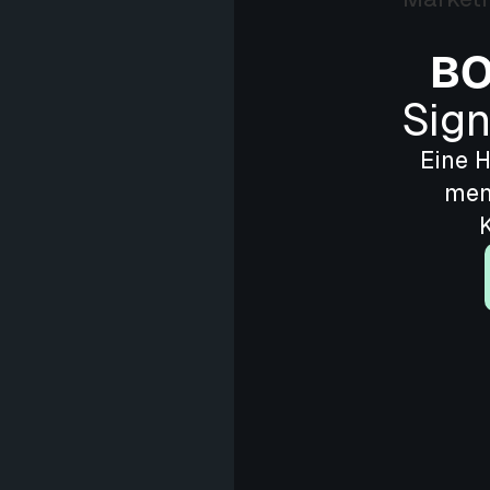
BO
Sign
Eine 
men
K