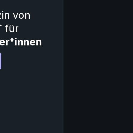
in von
T
für
er*innen