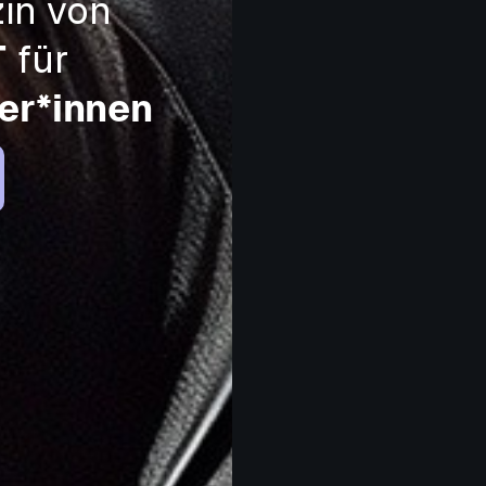
in von
T
für
er*innen