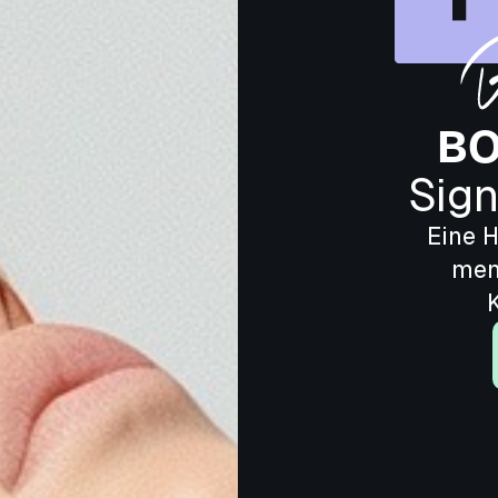
BO
Sign
Eine 
men
K