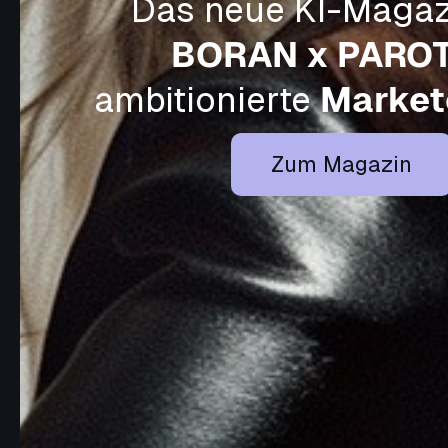
Das neue KI-Magaz
BORAN x PARO
ambitionierte
Market
Zum Magazin