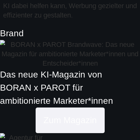
KI dabei helfen kann, Werbung gezielter und
effizienter zu gestalten.
Brand
Das neue KI-Magazin von
BORAN x PAROT
für
ambitionierte
Marketer*innen
Zum Magazin