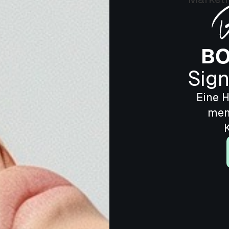
BO
Sign
Eine 
men
K