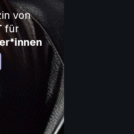
in von
T
für
er*innen