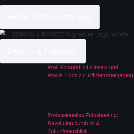
Alle Artikel anzeigen
Design & Kreation.
Profi Fotograf: KI-Einsatz und
Praxis-Tipps zur Effizienzsteigerung
Professionelles Fotoshooting:
Revolution durch KI &
Zukunftsausblick