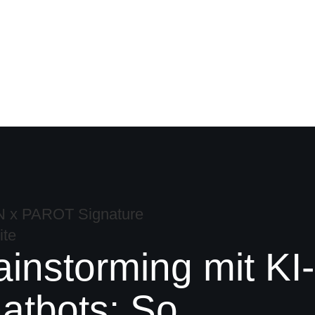
ainstorming mit KI-
atbots: So